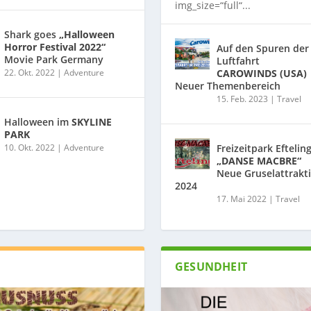
img_size=“full“...
Shark goes
„Halloween
Horror Festival 2022“
Auf den Spuren der
Movie Park Germany
Luftfahrt
22. Okt. 2022
|
Adventure
CAROWINDS (USA)
Neuer Themenbereich
15. Feb. 2023
|
Travel
Halloween im
SKYLINE
PARK
10. Okt. 2022
|
Adventure
Freizeitpark Eftelin
„DANSE MACBRE“
Neue Gruselattrakt
2024
17. Mai 2022
|
Travel
GESUNDHEIT