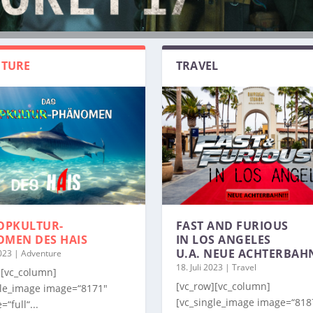
TURE
TRAVEL
OPKULTUR-
FAST AND FURIOUS
OMEN
DES HAIS
IN LOS ANGELES
U.A. NEUE ACHTERBAH
2023
|
Adventure
18. Juli 2023
|
Travel
][vc_column]
[vc_row][vc_column]
gle_image image=“8171″
[vc_single_image image=“818
=“full“...