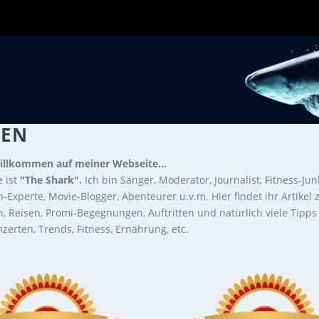
DEN
illkommen auf meiner Webseite...
 ist
"The Shark".
Ich bin Sänger, Moderator, Journalist, Fitness-Jun
-Experte, Movie-Blogger, Abenteurer u.v.m. Hier findet ihr Artikel
n, Reisen, Promi-Begegnungen, Auftritten und natürlich viele Tipps
zerten, Trends, Fitness, Ernährung, etc.