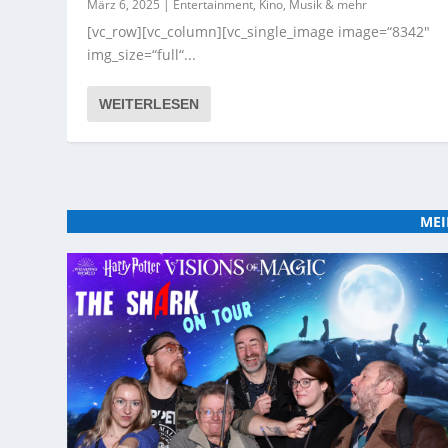
März 6, 2025
|
Entertainment, Kino, Musik & mehr
[vc_row][vc_column][vc_single_image image=“8342″
img_size=“full“...
WEITERLESEN
MEI