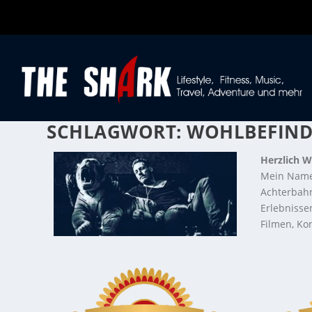
SCHLAGWORT:
WOHLBEFIN
Herzlich W
Mein Name
Achterbahn
Erlebnisse
Filmen, Kon