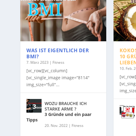
WAS IST EIGENTLICH DER
KOKO
BMI?
10 GR
LIEBE
7. März 2023
|
Fitness
10. Feb. 
[vc_row][vc_column]
[vc_row
[vc_single_image image=“8114″
[vc_sin
img_size=“full“...
img_size
WOZU BRAUCHE ICH
STARKE ARME ?
3 Gründe und ein paar
Tipps
20. Nov. 2022
|
Fitness