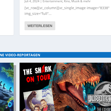
Juli 4, 2024
|
Entertainment, Kino, Musik & mehr
[vc_row][vc_column][vc_single_image image=“8338″
img_size=“full“...
WEITERLESEN
NE VIDEO-REPORTAGEN