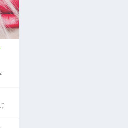
S
2″
t…
it