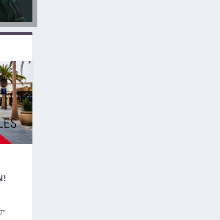
N!
7″