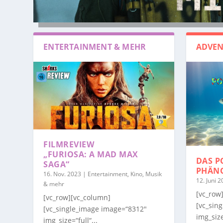
ENTERTAINMENT & MEHR
ADVEN
FILMREVIEW
„FURIOSA: A MAD MAX
DAS P
SAGA“
PHÄN
16. Nov. 2023
|
Entertainment, Kino, Musik
12. Juni 
& mehr
[vc_row
[vc_row][vc_column]
[vc_sin
[vc_single_image image=“8312″
img_size
img_size=“full“...