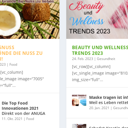
SNUSS
BEAUTY UND WELLNES
ÜNDE DIE NUSS ZU
TRENDS 2023
N!
24. Feb. 2023
|
Gesundheit
2023
|
Food
[vc_row][vc_column]
][vc_column]
[vc_single_image image=“810
gle_image image=“7005″
img_size=“full“...
=“full“...
Maske tragen ist in!
Weil es Leben rette
Die Top Food
Innovationen 2021
20. Jan. 2021
|
Gesundhe
Direkt von der ANUGA
11. Okt. 2021
|
Food