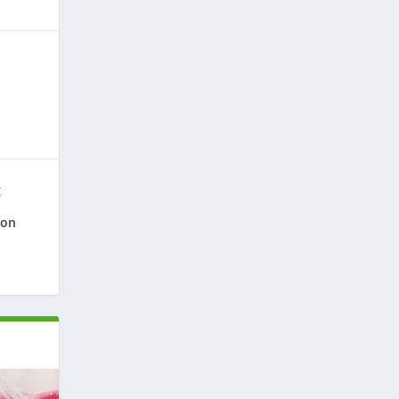
g
ion