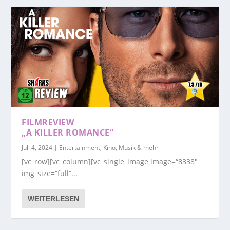
FILMREVIEW
„A KILLER ROMANCE“
Juli 4, 2024
|
Entertainment, Kino, Musik & mehr
[vc_row][vc_column][vc_single_image image=“8338″
img_size=“full“...
WEITERLESEN