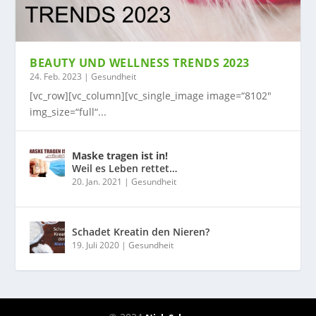
BEAUTY UND WELLNESS TRENDS 2023
24. Feb. 2023
|
Gesundheit
[vc_row][vc_column][vc_single_image image=“8102″
img_size=“full“...
Maske tragen ist in!
Weil es Leben rettet…
20. Jan. 2021
|
Gesundheit
Schadet Kreatin den Nieren?
19. Juli 2020
|
Gesundheit