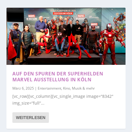
AUF DEN SPUREN DER SUPERHELDEN
MARVEL AUSSTELLUNG IN KÖLN
März 6, 2025
|
Entertainment, Kino, Musik & mehr
[vc_row][vc_column][vc_single_image image=“8342″
img_size=“full“...
WEITERLESEN