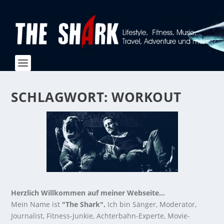
SCHLAGWORT:
WORKOUT
Herzlich Willkommen auf meiner Webseite...
Mein Name ist
"The Shark".
Ich bin Sänger, Moderator,
Journalist, Fitness-Junkie, Achterbahn-Experte, Movie-