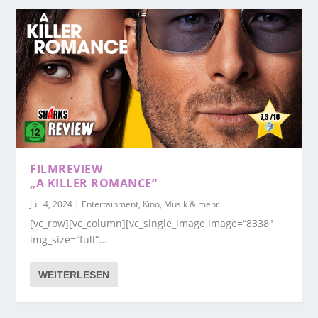
FILMREVIEW
„A KILLER ROMANCE“
Juli 4, 2024
|
Entertainment, Kino, Musik & mehr
[vc_row][vc_column][vc_single_image image=“8338″
img_size=“full“...
WEITERLESEN