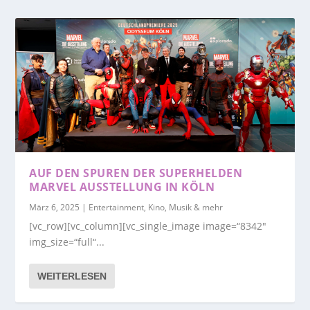
AUF DEN SPUREN DER SUPERHELDEN
MARVEL AUSSTELLUNG IN KÖLN
März 6, 2025
|
Entertainment, Kino, Musik & mehr
[vc_row][vc_column][vc_single_image image=“8342″
img_size=“full“...
WEITERLESEN