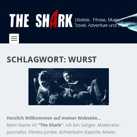
SCHLAGWORT:
WURST
Herzlich Willkommen auf meiner Webseite...
Mein Name ist
"The Shark".
Ich bin Sänger, Moderator,
Journalist, Fitness-Junkie, Achterbahn-Experte, Movie-