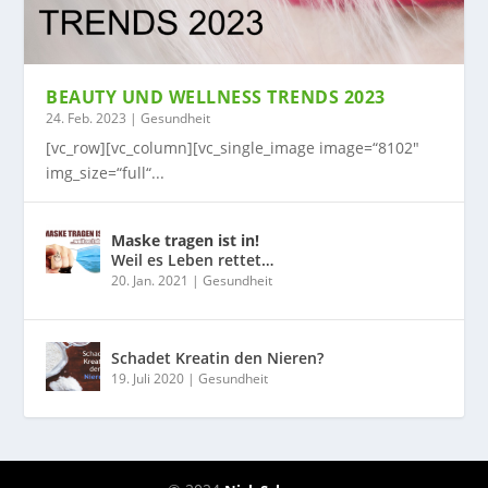
BEAUTY UND WELLNESS TRENDS 2023
24. Feb. 2023
|
Gesundheit
[vc_row][vc_column][vc_single_image image=“8102″
img_size=“full“...
Maske tragen ist in!
Weil es Leben rettet…
20. Jan. 2021
|
Gesundheit
Schadet Kreatin den Nieren?
19. Juli 2020
|
Gesundheit