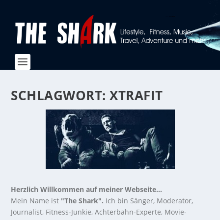
SCHLAGWORT:
XTRAFIT
Herzlich Willkommen auf meiner Webseite...
Mein Name ist
"The Shark".
Ich bin Sänger, Moderator,
Journalist, Fitness-Junkie, Achterbahn-Experte, Movie-