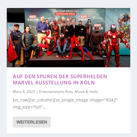
AUF DEN SPUREN DER SUPERHELDEN
MARVEL AUSSTELLUNG IN KÖLN
März 6, 2025
|
Entertainment, Kino, Musik & mehr
[vc_row][vc_column][vc_single_image image=“8342″
img_size=“full“...
WEITERLESEN