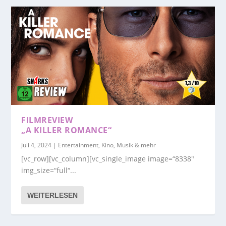
FILMREVIEW
„A KILLER ROMANCE“
Juli 4, 2024
|
Entertainment, Kino, Musik & mehr
[vc_row][vc_column][vc_single_image image=“8338″
img_size=“full“...
WEITERLESEN