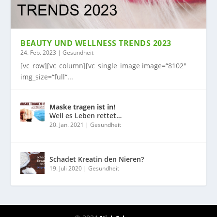
BEAUTY UND WELLNESS TRENDS 2023
24. Feb. 2023
|
Gesundheit
[vc_row][vc_column][vc_single_image image=“8102″
img_size=“full“...
Maske tragen ist in!
Weil es Leben rettet…
20. Jan. 2021
|
Gesundheit
Schadet Kreatin den Nieren?
19. Juli 2020
|
Gesundheit