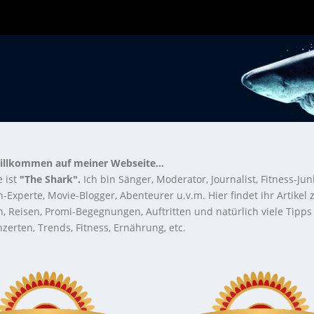
illkommen auf meiner Webseite...
 ist
"The Shark".
Ich bin Sänger, Moderator, Journalist, Fitness-Jun
-Experte, Movie-Blogger, Abenteurer u.v.m. Hier findet ihr Artikel
n, Reisen, Promi-Begegnungen, Auftritten und natürlich viele Tipps
zerten, Trends, Fitness, Ernährung, etc.