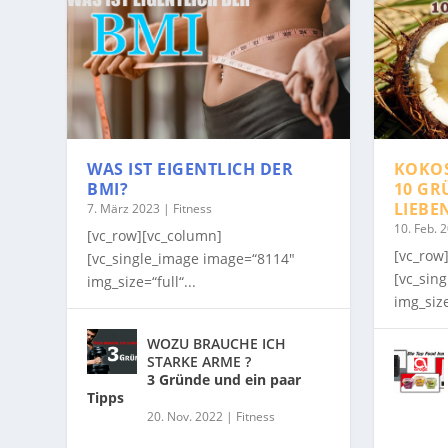
WAS IST EIGENTLICH DER
KOKO
BMI?
10 GR
LIEBE
7. März 2023
|
Fitness
10. Feb. 
[vc_row][vc_column]
[vc_row
[vc_single_image image=“8114″
[vc_sin
img_size=“full“...
img_size
WOZU BRAUCHE ICH
STARKE ARME ?
3 Gründe und ein paar
Tipps
20. Nov. 2022
|
Fitness