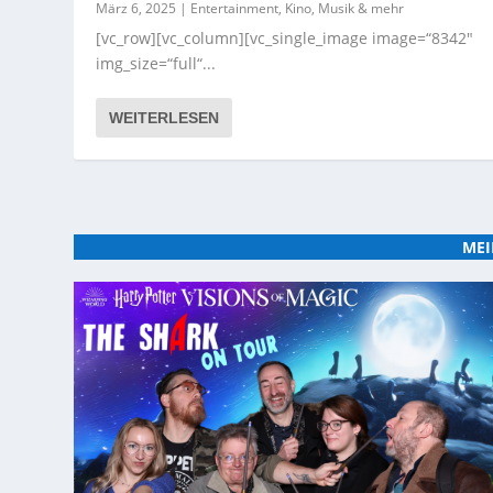
März 6, 2025
|
Entertainment, Kino, Musik & mehr
[vc_row][vc_column][vc_single_image image=“8342″
img_size=“full“...
WEITERLESEN
MEI