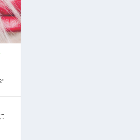
S
2″
t…
it