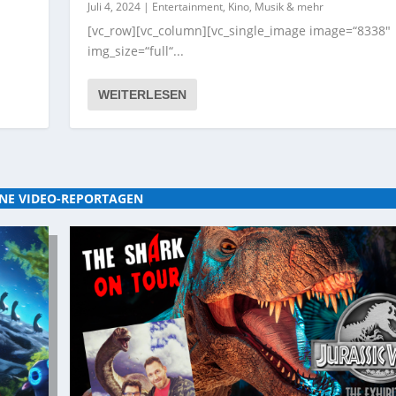
Juli 4, 2024
|
Entertainment, Kino, Musik & mehr
[vc_row][vc_column][vc_single_image image=“8338″
img_size=“full“...
WEITERLESEN
NE VIDEO-REPORTAGEN