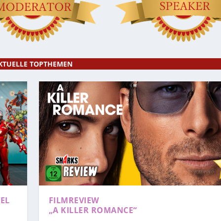
KTUELLE TOPTHEMEN
EL
FILMREVIEW
„A KILLER ROMANCE“