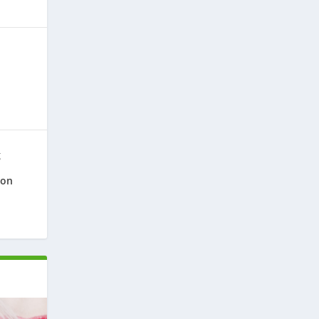
g
ion