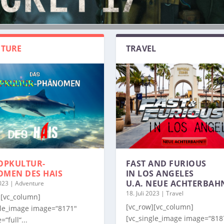
TURE
TRAVEL
OPKULTUR-
FAST AND FURIOUS
OMEN
DES HAIS
IN LOS ANGELES
U.A. NEUE ACHTERBAH
2023
|
Adventure
18. Juli 2023
|
Travel
][vc_column]
[vc_row][vc_column]
gle_image image=“8171″
[vc_single_image image=“818
=“full“...