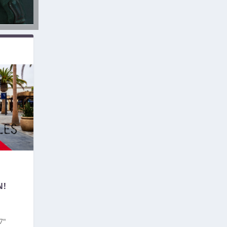
N!
7″