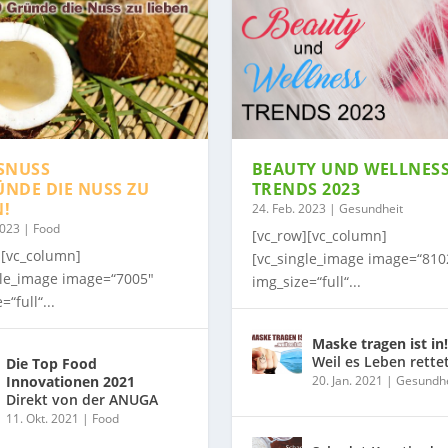
SNUSS
BEAUTY UND WELLNES
ÜNDE DIE NUSS ZU
TRENDS 2023
N!
24. Feb. 2023
|
Gesundheit
2023
|
Food
[vc_row][vc_column]
][vc_column]
[vc_single_image image=“810
gle_image image=“7005″
img_size=“full“...
=“full“...
Maske tragen ist in!
Weil es Leben rette
Die Top Food
Innovationen 2021
20. Jan. 2021
|
Gesundhe
Direkt von der ANUGA
11. Okt. 2021
|
Food