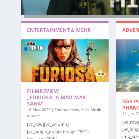
ENTERTAINMENT & MEHR
ADVEN
FILMREVIEW
„FURIOSA: A MAD MAX
DAS P
SAGA“
PHÄN
16. Nov. 2023
|
Entertainment, Kino, Musik
12. Juni 
& mehr
[vc_row
[vc_row][vc_column]
[vc_sin
[vc_single_image image=“8312″
img_size
img_size=“full“...