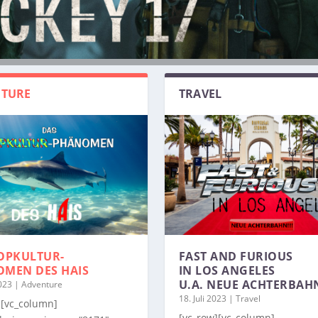
TURE
TRAVEL
OPKULTUR-
FAST AND FURIOUS
OMEN
DES HAIS
IN LOS ANGELES
U.A. NEUE ACHTERBAH
2023
|
Adventure
18. Juli 2023
|
Travel
][vc_column]
[vc_row][vc_column]