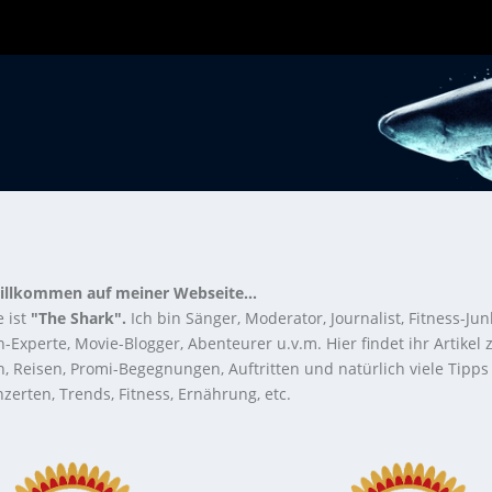
illkommen auf meiner Webseite...
 ist
"The Shark".
Ich bin Sänger, Moderator, Journalist, Fitness-Jun
-Experte, Movie-Blogger, Abenteurer u.v.m. Hier findet ihr Artikel
n, Reisen, Promi-Begegnungen, Auftritten und natürlich viele Tipps
zerten, Trends, Fitness, Ernährung, etc.