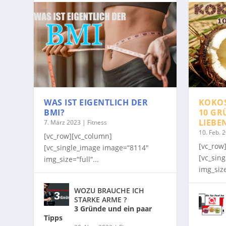
WAS IST EIGENTLICH DER
KOKO
BMI?
10 GR
LIEBE
7. März 2023
|
Fitness
10. Feb. 
[vc_row][vc_column]
[vc_row
[vc_single_image image=“8114″
[vc_sin
img_size=“full“...
img_size
WOZU BRAUCHE ICH
STARKE ARME ?
3 Gründe und ein paar
Tipps