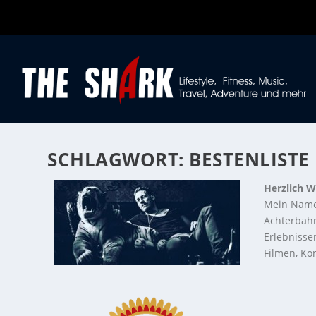
SCHLAGWORT:
BESTENLISTE
Herzlich W
Mein Name
Achterbahn
Erlebnisse
Filmen, Kon