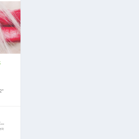
S
2″
t…
it