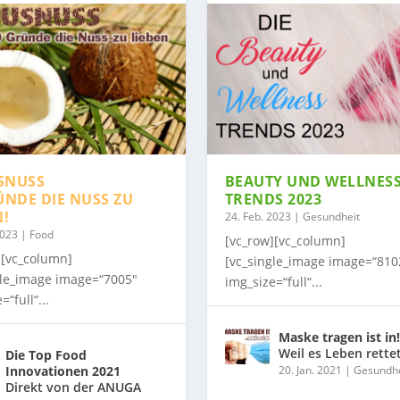
SNUSS
BEAUTY UND WELLNES
ÜNDE DIE NUSS ZU
TRENDS 2023
N!
24. Feb. 2023
|
Gesundheit
2023
|
Food
[vc_row][vc_column]
][vc_column]
[vc_single_image image=“810
gle_image image=“7005″
img_size=“full“...
=“full“...
Maske tragen ist in!
Weil es Leben rette
Die Top Food
Innovationen 2021
20. Jan. 2021
|
Gesundhe
Direkt von der ANUGA