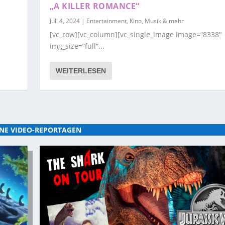
„A KILLER ROMANCE“
Juli 4, 2024
|
Entertainment, Kino, Musik & mehr
[vc_row][vc_column][vc_single_image image=“8338″
img_size=“full“...
WEITERLESEN
NE VIDEO-REPORTAGEN