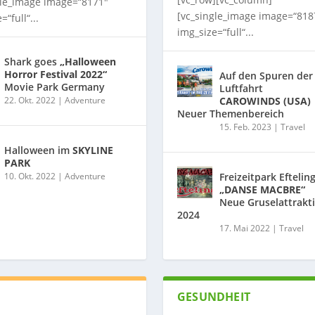
gle_image image=“8171″
[vc_single_image image=“818
=“full“...
img_size=“full“...
Shark goes
„Halloween
Horror Festival 2022“
Auf den Spuren der
Movie Park Germany
Luftfahrt
22. Okt. 2022
|
Adventure
CAROWINDS (USA)
Neuer Themenbereich
15. Feb. 2023
|
Travel
Halloween im
SKYLINE
PARK
10. Okt. 2022
|
Adventure
Freizeitpark Eftelin
„DANSE MACBRE“
Neue Gruselattrakt
2024
17. Mai 2022
|
Travel
GESUNDHEIT