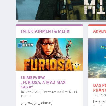
ENTERTAINMENT & MEHR
ADVEN
FILMREVIEW
„FURIOSA: A MAD MAX
DAS P
SAGA“
PHÄN
16. Nov. 2023
|
Entertainment, Kino, Musik
12. Juni 
& mehr
[vc_row
[vc_row][vc_column]